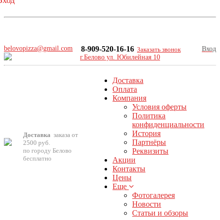
Вход
8-909-520-16-16
г.Белово ул. Юбилейная 10
belovopizza@gmail.com
8-909-520-16-16
Вход
Заказать звонок
г.Белово ул. Юбилейная 10
Доставка
Оплата
Компания
Условия оферты
Политика
конфиденциальности
История
Доставка
заказа от
Партнёры
2500 руб.
по городу Белово
Реквизиты
бесплатно
Акции
Контакты
Цены
Еще
Фотогалерея
Новости
Cтатьи и обзоры