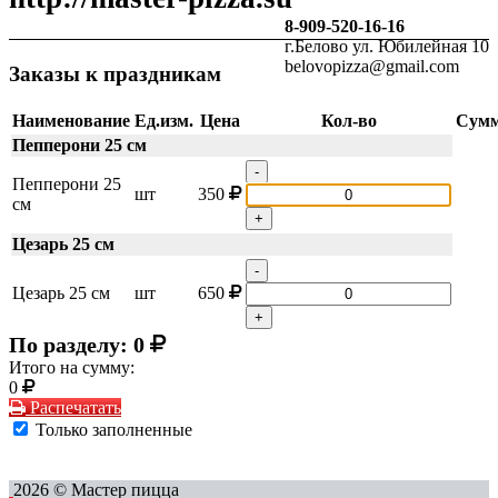
8-909-520-16-16
г.Белово ул. Юбилейная 10
belovopizza@gmail.com
Заказы к праздникам
Наименование
Ед.изм.
Цена
Кол-во
Сум
Пепперони 25 см
-
Пепперони 25
шт
350
см
+
Цезарь 25 см
-
Цезарь 25 см
шт
650
+
По разделу:
0
Итого на сумму:
0
Распечатать
Только заполненные
2026 © Мастер пицца