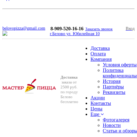
8-909-520-16-16
г.Белово ул. Юбилейная 10
belovopizza@gmail.com
8-909-520-16-16
Вход
Заказать звонок
г.Белово ул. Юбилейная 10
Доставка
Оплата
Компания
Условия оферты
Политика
конфиденциаль
Доставка
История
заказа от
Партнёры
2500 руб.
по городу
Реквизиты
Белово
Акции
бесплатно
Контакты
Цены
Еще
Фотогалерея
Новости
Cтатьи и обзор