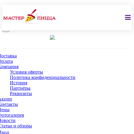
Пицца
Роллы
Салаты
Горячие блюда
Напитки
Десерты
Гарниры
Горячие закуски
Детское меню
x
belovopizza@gmail.com
Доставка
Оплата
Компания
Условия оферты
Политика конфиденциальности
История
Партнёры
Реквизиты
Акции
Контакты
Цены
Фотогалерея
Новости
Cтатьи и обзоры
Вход